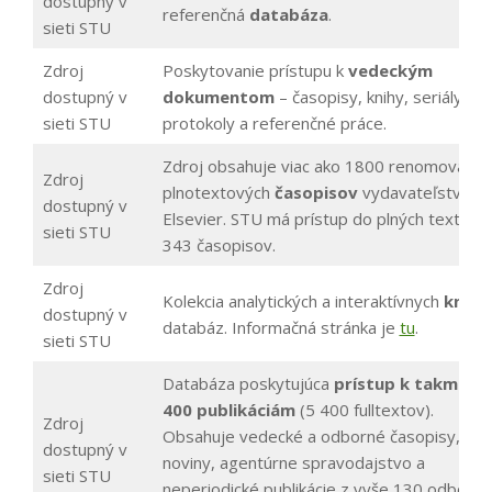
dostupný v
referenčná
databáza
.
sieti STU
Zdroj
Poskytovanie prístupu k
vedeckým
dostupný v
dokumentom
– časopisy, knihy, seriály,
sieti STU
protokoly a referenčné práce.
Zdroj obsahuje viac ako 1800 renomovanýc
Zdroj
plnotextových
časopisov
vydavateľstva
dostupný v
Elsevier. STU má prístup do plných textov
sieti STU
343 časopisov.
Zdroj
Kolekcia analytických a interaktívnych
kníh
a
dostupný v
databáz. Informačná stránka je
tu
.
sieti STU
Databáza poskytujúca
prístup k takmer 9
400 publikáciám
(5 400 fulltextov).
Zdroj
Obsahuje vedecké a odborné časopisy,
dostupný v
noviny, agentúrne spravodajstvo a
sieti STU
neperiodické publikácie z vyše 130 odborov