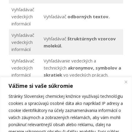
Vyhľadávač
vedeckých
Vyhľadávač
odborných textov.
informácií
Vyhľadávač
Vyhľadávač
štruktúrnych vzorcov
vedeckých
molekúl.
informácií
Vyhľadávač
Vyhľadávanie vedeckých a
vedeckých
technických
akronymov, symbolov a
informácií
skratiek
vo vedeckých prácach.
Vážime si vaše súkromie
Vyhľadávač
Vyhľadávač
vedeckotechnických
informácií
vedeckých
Stránky Slovenskej chemickej knižnice využívajú technológiu
Informácie o zdroji sú
tu
.
informácií
cookies a spracúvajú osobné dáta ako napríklad IP adresy a
cookie identifikátory na účely zaznamenávania informácií o
Vyhľadávač
Vyhľadávač v
súbornom
vašich záujmoch a zobrazených reklamách, aby vám mohli
vedeckých
katalógu
digitálnych zdrojov. Informácie o
ponúknuť relevantnejší obsah alebo reklamu, ďalej na
informácií
zdroji sú
tu
.
meranie výkonnosti obsahu či ďalšiu analytiku. Svoj súhlas