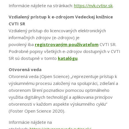
Informácie nájdete na stránkach:
https://nvk.cvtisr.sk
.
Vzdialený prístup k e-zdrojom Vedeckej knižnice
CVTI SR
Vzdialený prístup do licencovaných elektronických
informačných zdrojov (e-zdrojov) je
povolený iba
registrovaným používateľom
CVTI SR.
Podrobné popisy všetkých e-zdrojov dostupných v CVTI
SR sú dostupné v tomto
katalógu
.
Otvorená veda
Otvorená veda (Open Science) „reprezentuje prístup k
výskumnému procesu založený na spolupráci, zdieľaní a
otvorenom šírení poznatkov pomocou optimálneho
využitia digitálnych technológií a aplikovania princípov
otvorenosti v každom aspekte výskumného cyklu“
(Foster Open Science 2020).
Informácie nájdete na
stránkach:
https://otvorenaveda.cvtisr.sk/
.