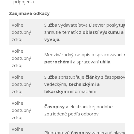
pripojenia.
Zaujímavé odkazy
Voľne
Služba vydavateľstva Elsevier poskytujúca
dostupný
zhrnutie tematík z
oblastí výskumu a
zdroj
vývoja
.
Voľne
Medzinárodný časopis o spracovávaní
ropy
dostupný
petrochémii
a spracovaní
uhlia
.
zdroj
Voľne
Služba sprístupňuje
články
z časopisov s
dostupný
vedeckými,
technickými a
zdroj
lekárskymi
informáciámi.
Voľne
Časopisy
v elektronickej podobe
dostupný
zotriedené podľa odborov.
zdroj
Voľne
Plnotextové
časopisy
zamerané hlavne