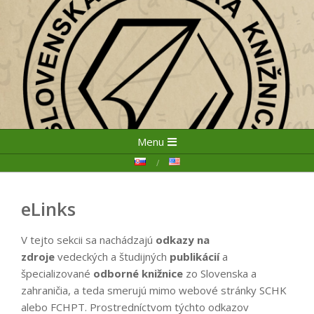
Skip
Primary
Menu
to
Navigation
content
Menu
eLinks
V tejto sekcii sa nachádzajú
odkazy na
zdroje
vedeckých a študijných
publikácií
a
špecializované
odborné knižnice
zo Slovenska a
zahraničia, a teda smerujú mimo webové stránky SCHK
alebo FCHPT. Prostredníctvom týchto odkazov