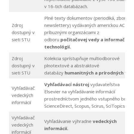
v 16-tich databázach.
Plné texty dokumentov (periodiká, zborníky
Zdroj
newslettery) vydávaných americkou ACM a
dostupný v
príbuznými organizáciami z
sieti STU
odboru
počítačovej vedy a informačnýc
technológií.
Zdroj
Kolekcia sprístupňuje multiodborové
dostupný v
plnotextové a abstraktové
sieti STU
databázy
humanitných a prírodných vied
Vyhľadávací nástroj
vydavateľstva
Vyhľadávač
Elsevier na vyhľadávanie informácií
vedeckých
prostredníctvom jedného vstupného bodu 
informácií
ScienceDirect, Scopus, Scirus, SciTopics.
Vyhľadávač
Vyhľadávanie výhradne
vedeckých
vedeckých
informácií.
informácií