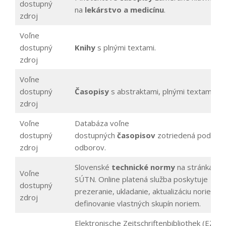
dostupný
na
lekárstvo a medicínu
.
zdroj
Voľne
dostupný
Knihy
s plnými textami.
zdroj
Voľne
dostupný
Časopisy
s abstraktami, plnými textami.
zdroj
Voľne
Databáza voľne
dostupný
dostupných
časopisov
zotriedená podľa
zdroj
odborov.
Slovenské
technické normy
na stránkach
Voľne
SÚTN. Online platená služba poskytuje
dostupný
prezeranie, ukladanie, aktualizáciu noriem a
zdroj
definovanie vlastných skupín noriem.
Elektronische Zeitschriftenbibliothek (EZB)