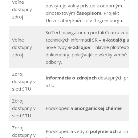
Voľne
poskytuje voľný prístup k odborným
dostupný
plnotextovým
časopisom
. Projekt
zdroj
Univerzitnej knižnice v Regensburgu.
SciTech navigátor na portáli Centra vedecko
Voľne
technických informácií SR –
e-katalóg
a
dostupný
nové typy
e-zdrojov
– hlavne plnotextové
zdroj
dokumenty, pokrývajúce všetky vedné
odbory.
Zdroj
Informácie o zdrojoch
dostupných pre
dostupný v
STU.
sieti STU
Zdroj
dostupný v
Encyklopédia
anorganickej chémie
.
sieti STU
Zdroj
Encyklopédia vedy o
polyméroch
a ich
dostupný v