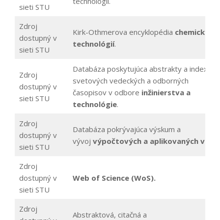
technológii.
sieti STU
Zdroj
Kirk-Othmerova encyklopédia
chemických
dostupný v
technológií
.
sieti STU
Databáza poskytujúca abstrakty a indexy
Zdroj
svetových vedeckých a odborných
dostupný v
časopisov v odbore
inžinierstva a
sieti STU
technológie
.
Zdroj
Databáza pokrývajúca výskum a
dostupný v
vývoj
výpočtových a aplikovaných vied.
sieti STU
Zdroj
dostupný v
Web of Science (WoS).
sieti STU
Zdroj
Abstraktová, citačná a