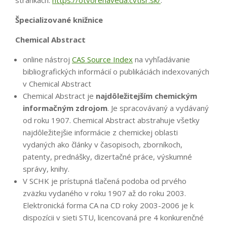
Špecializované knižnice
Chemical Abstract
online nástroj
CAS Source Index
na vyhľadávanie
bibliografických informácií o publikáciách indexovaných
v Chemical Abstract
Chemical Abstract je
najdôležitejším chemickým
informačným zdrojom
. Je spracovávaný a vydávaný
od roku 1907. Chemical Abstract abstrahuje všetky
najdôležitejšie informácie z chemickej oblasti
vydaných ako články v časopisoch, zborníkoch,
patenty, prednášky, dizertačné práce, výskumné
správy, knihy.
V SCHK je prístupná tlačená podoba od prvého
zväzku vydaného v roku 1907 až do roku 2003.
Elektronická forma CA na CD roky 2003-2006 je k
dispozícii v sieti STU, licencovaná pre 4 konkurenčné